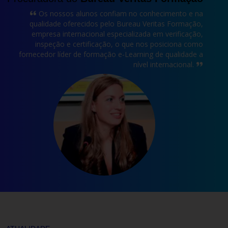
Os nossos alunos confiam no conhecimento e na
qualidade oferecidos pelo Bureau Veritas Formação,
empresa internacional especializada em verificação,
inspeção e certificação, o que nos posiciona como
fornecedor líder de formação e-Learning de qualidade a
nível internacional.