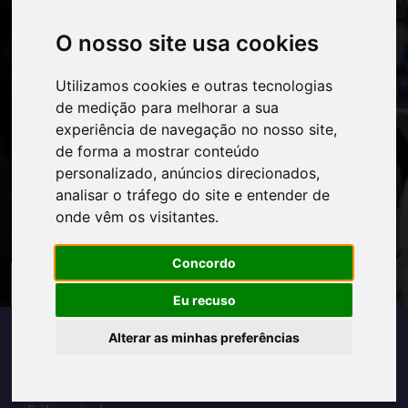
O nosso site usa cookies
Utilizamos cookies e outras tecnologias
Webinar Gratuito
de medição para melhorar a sua
Inteligência Artificial na
experiência de navegação no nosso site,
de forma a mostrar conteúdo
implementação das ISO
personalizado, anúncios direcionados,
A pressão para implementar e manter
analisar o tráfego do site e entender de
sistemas de gestão ISO eficazes nunca foi
onde vêm os visitantes.
tão elevada
Concordo
Registe-se
Eu recuso
Alterar as minhas preferências
Agenda
Próximos cursos. Junte-se a nós!