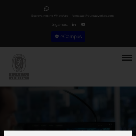
Escreva-nos no WhatsApp
formacao@bureauveritas.com
Siga-nos:
eCampus