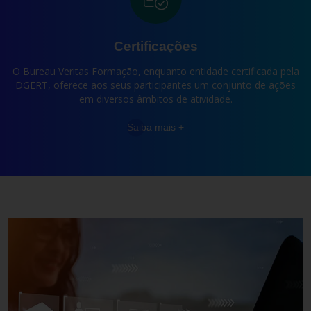
Certificações
O Bureau Veritas Formação, enquanto entidade certificada pela
DGERT, oferece aos seus participantes um conjunto de ações
em diversos âmbitos de atividade.
Saiba mais +