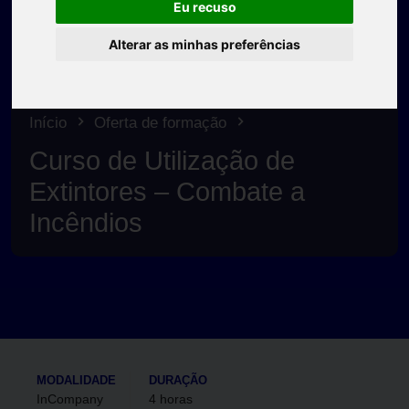
Eu recuso
Alterar as minhas preferências
Início
Oferta de formação
Curso de Utilização de
Extintores – Combate a
Incêndios
MODALIDADE
DURAÇÃO
InCompany
4 horas