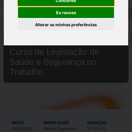
Concordo
Eu recuso
Alterar as minhas preferências
Início
Oferta de formação
Curso de Legislação de
Saúde e Segurança no
Trabalho
INÍCIO
MODALIDADE
DURAÇÃO
02/12/2026
Virtual Classroom
35 HORAS