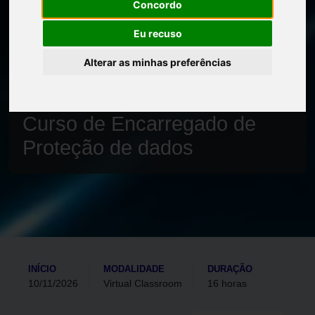
Concordo
Eu recuso
Alterar as minhas preferências
Início
Oferta de formação
Curso de Encarregado de
Proteção de dados
INÍCIO
MODALIDADE
DURAÇÃO
10/11/2026
Virtual Classroom
16 horas