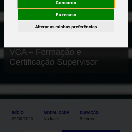
Concordo
Eu recuso
Alterar as minhas preferências
Início
Oferta de formação
VCA – Formação e
Certificação Supervisor
INÍCIO
MODALIDADE
DURAÇÃO
29/08/2026
No local
8 horas