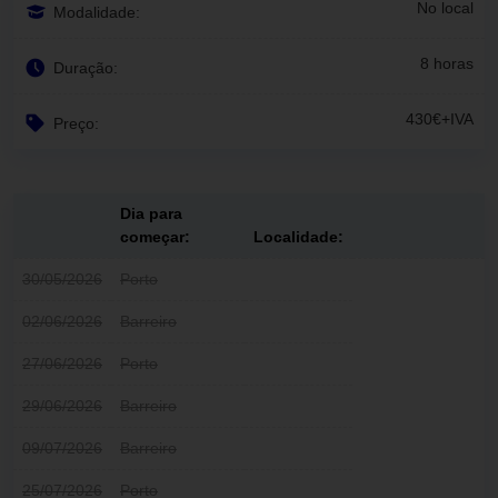
No local
Modalidade:
8 horas
Duração:
430€+IVA
Preço:
Dia para
começar:
Localidade:
30/05/2026
Porto
02/06/2026
Barreiro
27/06/2026
Porto
29/06/2026
Barreiro
09/07/2026
Barreiro
25/07/2026
Porto