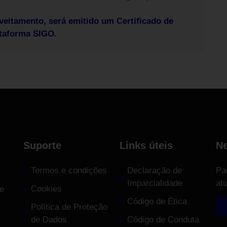
eitamento, será emitido um Certificado de
ataforma SIGO.
Suporte
Links úteis
Ne
Termos e condições
Declaração de
Pa
Imparcialidade
at
Cookies
e
Código de Ética
Política de Proteção
de Dados
Código de Conduta