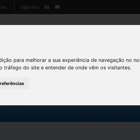
Siga-nos:
com
Início
Cursos
Formação Empresas
Sobre 
dição para melhorar a sua experiência de navegação no no
o tráfego do site e entender de onde vêm os visitantes.
preferências
NP ISO 31000:2018 – Ges