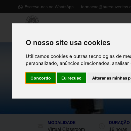
Escreva-nos no WhatsApp
formacao@bureauveritas.
O nosso site usa cookies
Utilizamos cookies e outras tecnologias de me
personalizado, anúncios direcionados, analisar 
Início
Oferta de formação
Concordo
Eu recuso
Alterar as minhas 
Curso de Norma 
MODALIDADE
DURAÇÃO
Virtual Classroom
16 horas