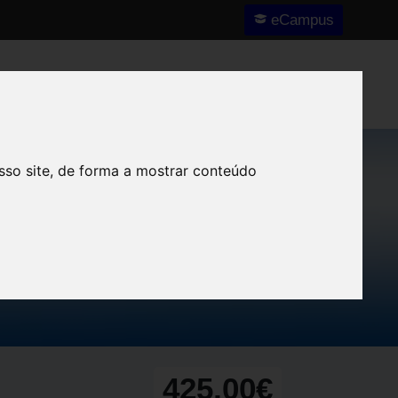
eCampus
Nós
Notícias e Destaques
Contactos
sso site, de forma a mostrar conteúdo
tão de Risco
425,00€